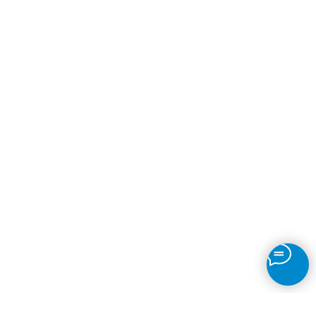
Адрес:
г. Зеленоград, к. 322а, офис 304.
tel: +7 (499) 495-49-15
email: mail@ilmavent.ru
ООО "Илма"
ИНН: 7735188418
ОГРН: 1207700277960
Сайт не является публичной офертой
Политика обработки персональных данных